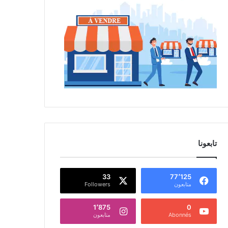
تابعونا
33
77٬125
متابعون
Followers
1٬875
0
Abonnés
متابعون