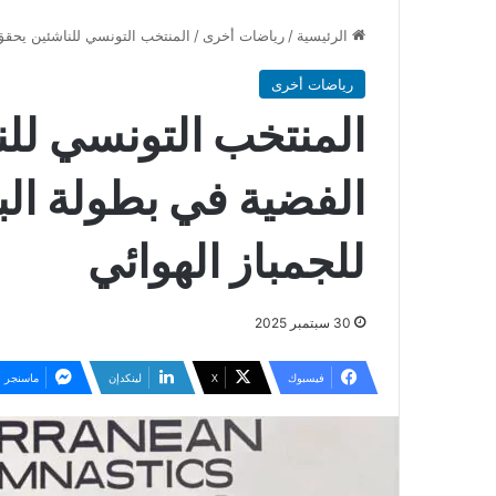
الرئيسية
/
رياضات أخرى
/
المنتخب التونسي للناشئين يحقق 
رياضات أخرى
المنتخب التونسي للن
الفضية في بطولة ال
للجمباز الهوائي
30 سبتمبر 2025
فيسبوك
‫X
لينكدإن
ماسنجر