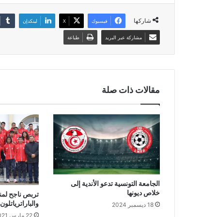
شاركها
فيسبوك
‫X
لينكدإن
مشاركة عبر البريد
طباعة
مقالات ذات صلة
الجامعة التونسية تدعو الأندية إلى
خلاص ديونها
تربص ناجح لمنتخ
والباراترياتلو
18 ديسمبر 2024
22 مارس 2021