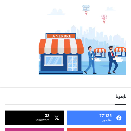
تابعونا
33
77٬125
متابعون
Followers