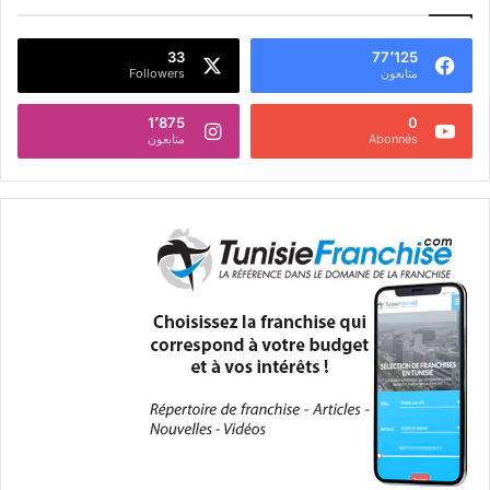
33
77٬125
متابعون
Followers
1٬875
0
Abonnés
متابعون