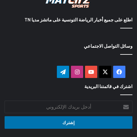
اطلع على جميع أخبار الرياضة التونسية على ماتشز مديا TN
وسائل التواصل الاجتماعي
‫X
فيسبوك
‫YouTube
انستقرام
تيلقرام
اشترك في قائمتنا البريدية
أدخل
بريدك
الإلكتروني