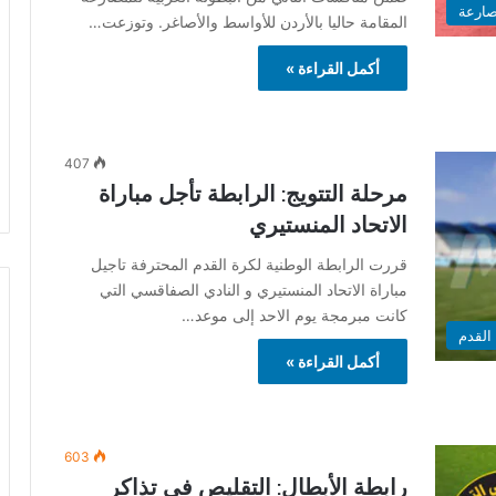
صارعة
المقامة حاليا بالأردن للأواسط والأصاغر. وتوزعت…
أكمل القراءة »
407
مرحلة التتويج: الرابطة تأجل مباراة
الاتحاد المنستيري
قررت الرابطة الوطنية لكرة القدم المحترفة تاجيل
مباراة الاتحاد المنستيري و النادي الصفاقسي التي
كانت مبرمجة يوم الاحد إلى موعد…
القدم
أكمل القراءة »
603
رابطة الأبطال: التقليص في تذاكر