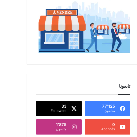
تابعونا
33
77٬125
متابعون
Followers
1٬875
0
Abonnés
متابعون