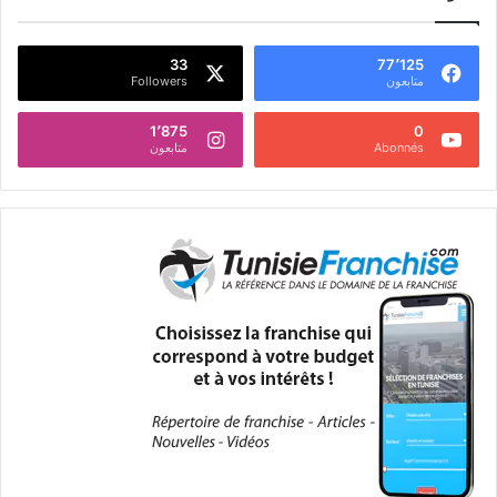
33
77٬125
متابعون
Followers
1٬875
0
Abonnés
متابعون