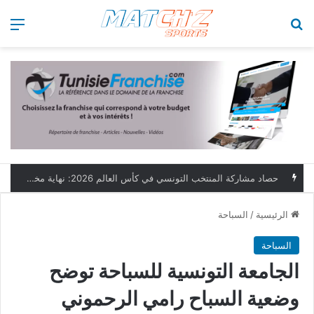
بحث عن
الق
حصاد مشاركة المنتخب التونسي في كأس العالم 2026: نهاية مخيبة وطموحات مؤجلة
الرئيسية
/
السباحة
السباحة
الجامعة التونسية للسباحة توضح
وضعية السباح رامي الرحموني