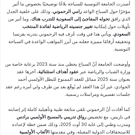
أصدرت الجامعة التونسية للسباحة بلاغًا توضيحيًا بخصوص ما أثير
مؤخرًا حول السباح الواعد
رامي الرحموني
، وذلك على خلفية الجدل
الذي رافق
تحوله المفاجئ إلى السعودية للتدرب هناك
، وما أثير من
تأويلات حول إمكانية
تغيير جنسيته الرياضية لفائدة المنتخب
السعودي
. ويأتي هذا في وقت عُرف فيه الرحموني بتدربه بفرنسا
وتحقيقه أرقامًا مميزة جعلته من أبرز المواهب الواعدة في السباحة
التونسية.
وأوضحت الجامعة أنّ السباح يحظى منذ سنة 2023 برعاية خاصة من
وزارة الشباب والرياضة عبر
عقود أهداف استثنائية
، آخرها عقد
بعنوان سنة 2025 مماثل للعقد الممنوح للبطل الأولمبي أحمد
الجوادي، غير أنّ هذا العقد لم يُوقّع بعد من طرف ولي أمره رغم عقد
جلسات تفسيرية ومراسلات رسمية.
كما أفادت أنّ الرحموني تلقى متابعة طبية وتأهيلية كاملة إثر إصابته
في باريس، مع تخصيص
رواق تدريبي بالمسبح الأولمبي برادس
ومدرب وطني إلى غاية 30 أوت 2025، وذلك ضمن خطة لإعداده
للاستحقاقات الدولية المقبلة، وفي مقدمتها
الألعاب الأولمبية