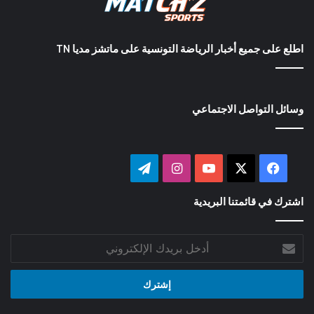
اطلع على جميع أخبار الرياضة التونسية على ماتشز مديا TN
وسائل التواصل الاجتماعي
‫X
فيسبوك
‫YouTube
انستقرام
تيلقرام
اشترك في قائمتنا البريدية
أدخل
بريدك
الإلكتروني