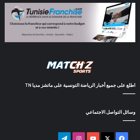
اطلع على جميع أخبار الرياضة التونسية على ماتشز مديا TN
وسائل التواصل الاجتماعي
‫X
فيسبوك
‫YouTube
انستقرام
تيلقرام