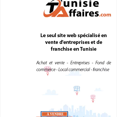
e
r
n
a
t
i
v
e
: