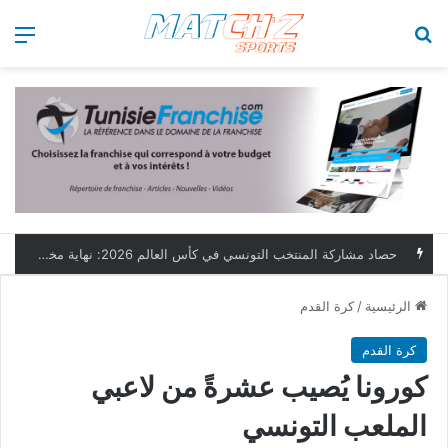
بحث عن
الق
حصاد مشاركة المنتخب التونسي في كأس العالم 2026: نهاية مخيبة وطموحات مؤجلة
الرئيسية
/
كرة القدم
كرة القدم
كورونا يُصيب عشرةً من لاعبي
الملعب التونسي