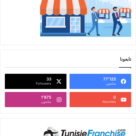
تابعونا
33
77٬125
متابعون
Followers
1٬875
0
Abonnés
متابعون