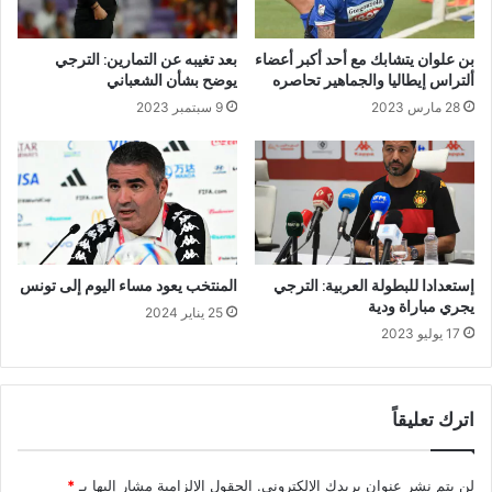
بن علوان يتشابك مع أحد أكبر أعضاء
بعد تغيبه عن التمارين: الترجي
ألتراس إيطاليا والجماهير تحاصره
يوضح بشأن الشعباني
28 مارس 2023
9 سبتمبر 2023
إستعدادا للبطولة العربية: الترجي
المنتخب يعود مساء اليوم إلى تونس
يجري مباراة ودية
25 يناير 2024
17 يوليو 2023
اترك تعليقاً
لن يتم نشر عنوان بريدك الإلكتروني.
الحقول الإلزامية مشار إليها بـ
*