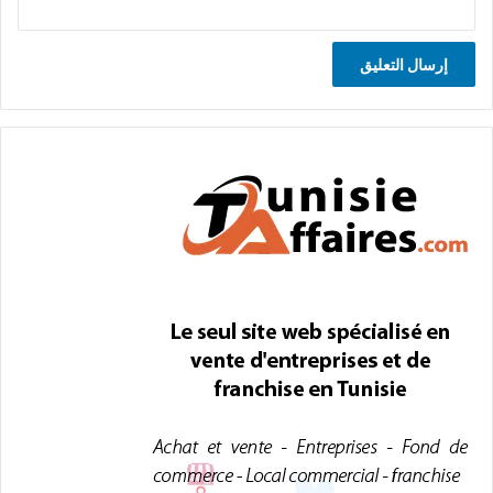
A
l
t
e
r
n
a
t
i
v
e
: