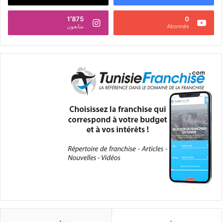
1٬875
0
Abonnés
متابعون