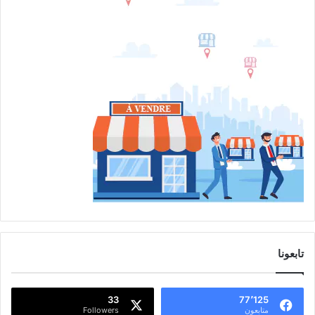
تابعونا
33
77٬125
متابعون
Followers