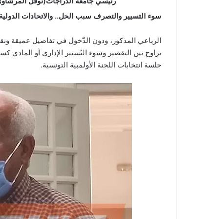
رئيسي جامعة الدراجات(نوفل المرشاوي)
سوء التسيير والتصرف سبب الحل.. والاتحادات الدولية 
الرباعي المذكور، ودون الدّخول في تفاصيل عميقة ونق
تراوح بين التقصير وسوء التّسيير الإداري أو المادي كس
جلسة انتخابات اللجنة الأولمبية التونسية.