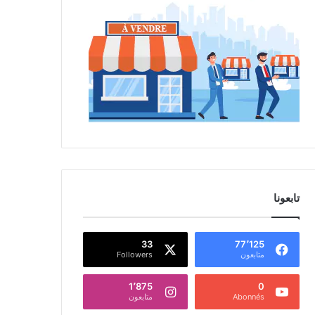
تابعونا
33
77٬125
متابعون
Followers
1٬875
0
Abonnés
متابعون