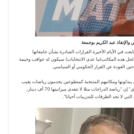
الإنقاذ عبد الكريم بوجمعة
تابعت في الأيام الأخيرة القرارات الصادرة بشأن جامعاتها
لحل هذه المكاتب(ما عدى الانتخابات) سيكون له عواقب وخيمة
ين العودة عن القرار الحكومي أو السياسي.
لتي يبذلونها ومكاتبهم المنتخبة كمتطوعين يخدمون رياضات يغيب
عنها الدعم وتعاني نقائص بالجملة، حيث قال “المرشاوي” إن “رياضة الدراجات مثلا لا تتعدى ميزانيتها 70 أف دينار،
ي لا تجد الطرقات للتدريبات أحيانا”.