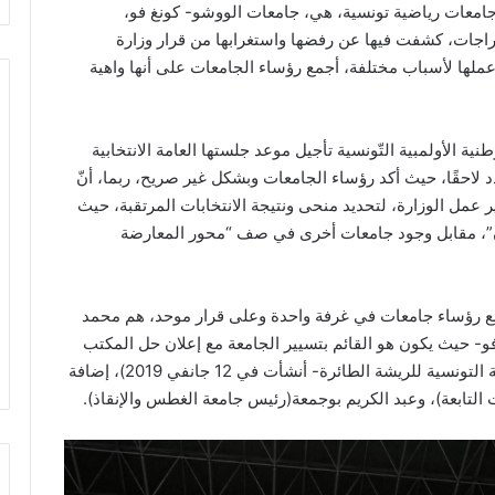
امعات رياضية تونسية، هي، جامعات الووشو- كونغ فو،
نقاذ، والرّيشة الطّائرة(Badminton)، والدّراجات، كشفت فيها عن رفضها واستغرابها من قرار وزارة
عملها لأسباب مختلفة، أجمع رؤساء الجامعات على أنها واهية
نية الأولمبية التّونسية تأجيل موعد جلستها العامة الانتخابية
إلى تاريخ سيحدد لاحقًا، حيث أكد رؤساء الجامعات وبشكل غير صريح، ربما، أنّ
ير عمل الوزارة، لتحديد منحى ونتيجة الانتخابات المرتقبة، حيث
ان”، مقابل وجود جامعات أخرى في صف “محور المعارضة
ربع رؤساء جامعات في غرفة واحدة وعلى قرار موحد، هم محمد
و- حيث يكون هو القائم بتسيير الجامعة مع إعلان حل المكتب
الحالي الذي خلفه)، وعبد المجيد البحري(رئيس الجامعة التونسية للريشة الطائرة- أنشأت في 12 جانفي 2019)، إضافة
التابعة)، وعبد الكريم بوجمعة(رئيس جامعة الغطس والإنقاذ).