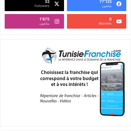
33
77٬125
متابعون
Followers
1٬875
0
Abonnés
متابعون