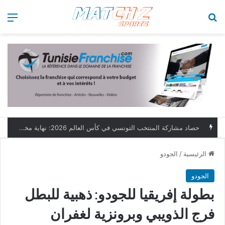
بحث عن
الق
حصاد مشاركة المنتخب التونسي في كأس العالم 2026: نهاية مخيبة وطموحات مؤجلة
الرئيسية
/
الجودو
الجودو
بطولة إفريقيا للجودو: ذهبية للبطل
فرج الذويبي وبرونزية لغفران