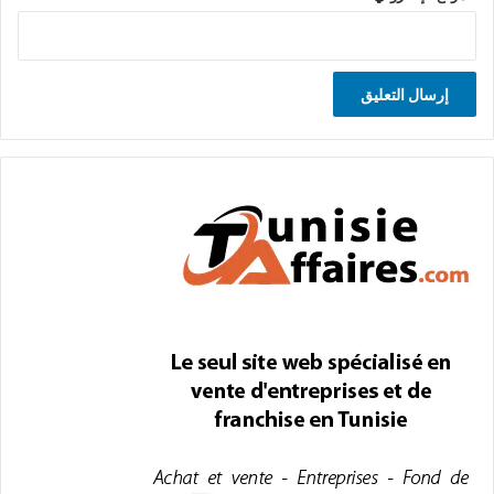
A
l
t
e
r
n
a
t
i
v
e