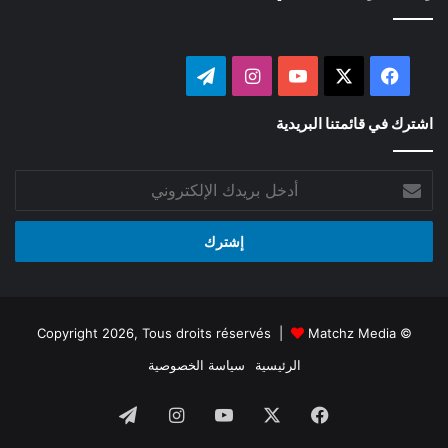
‫X
فيسبوك
‫YouTube
انستقرام
تيلقرام
اشترك في قائمتنا البريدية
أدخل
بريدك
الإلكتروني
Matchz Media
© Copyright 2026, Tous droits réservés |
الرئيسية
سياسة الخصوصية
فيسبوك
‫X
‫YouTube
انستقرام
تيلقرام