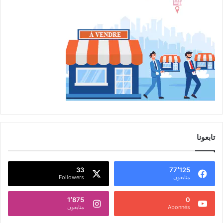
تابعونا
33
77٬125
متابعون
Followers
1٬875
0
Abonnés
متابعون