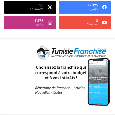
33
77٬125
متابعون
Followers
1٬875
0
Abonnés
متابعون