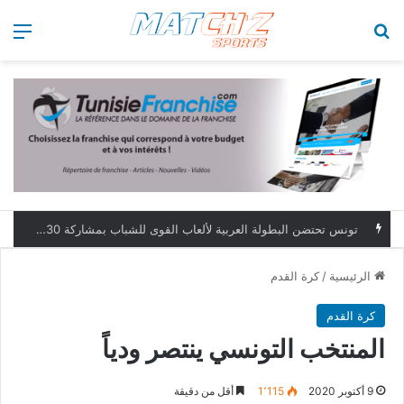
بحث عن
الق
تونس تحتضن البطولة العربية لألعاب القوى للشباب بمشاركة 230 رياضياً
الرئيسية
/
كرة القدم
كرة القدم
المنتخب التونسي ينتصر ودياً
9 أكتوبر 2020
1٬115
أقل من دقيقة