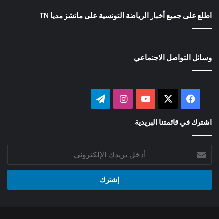
اطلع على جميع أخبار الرياضة التونسية على ماتشز مديا TN
وسائل التواصل الاجتماعي
‫X
فيسبوك
‫YouTube
انستقرام
تيلقرام
اشترك في قائمتنا البريدية
أدخل
بريدك
الإلكتروني