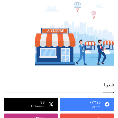
تابعونا
33
77٬125
متابعون
Followers
1٬875
0