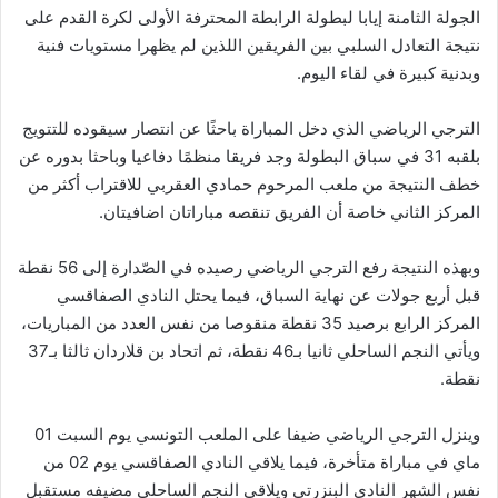
الجولة الثامنة إيابا لبطولة الرابطة المحترفة الأولى لكرة القدم على
نتيجة التعادل السلبي بين الفريقين اللذين لم يظهرا مستويات فنية
وبدنية كبيرة في لقاء اليوم.
الترجي الرياضي الذي دخل المباراة باحثًا عن انتصار سيقوده للتتويج
بلقبه 31 في سباق البطولة وجد فريقا منظمًا دفاعيا وباحثا بدوره عن
خطف النتيجة من ملعب المرحوم حمادي العقربي للاقتراب أكثر من
المركز الثاني خاصة أن الفريق تنقصه مباراتان اضافيتان.
وبهذه النتيجة رفع الترجي الرياضي رصيده في الصّدارة إلى 56 نقطة
قبل أربع جولات عن نهاية السباق، فيما يحتل النادي الصفاقسي
المركز الرابع برصيد 35 نقطة منقوصا من نفس العدد من المباريات،
ويأتي النجم الساحلي ثانيا بـ46 نقطة، ثم اتحاد بن قلاردان ثالثا بـ37
نقطة.
وينزل الترجي الرياضي ضيفا على الملعب التونسي يوم السبت 01
ماي في مباراة متأخرة، فيما يلاقي النادي الصفاقسي يوم 02 من
نفس الشهر النادي البنزرتي ويلاقي النجم الساحلي مضيفه مستقبل