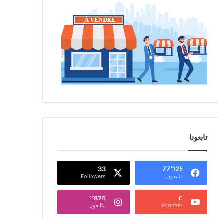
تابعونا
33
77٬125
متابعون
Followers
1٬875
0
Abonnés
متابعون