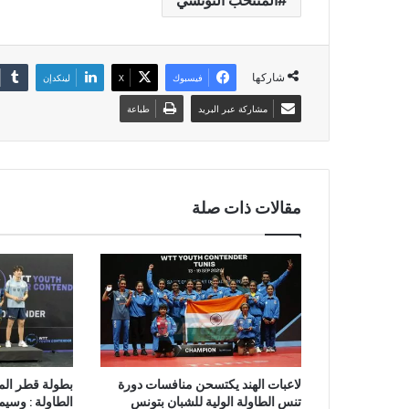
المنتخب التونسي
شاركها
فيسبوك
‫X
لينكدإن
مشاركة عبر البريد
طباعة
مقالات ذات صلة
لاعبات الهند يكتسحن منافسات دورة
بطولة قطر الم
تنس الطاولة الولية للشبان بتونس
الطاولة : وسيم 