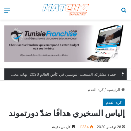
بحث عن
الق
حصاد مشاركة المنتخب التونسي في كأس العالم 2026: نهاية مخيبة وطموحات مؤجلة
الرئيسية
/
كرة القدم
كرة القدم
إلياس السخيري هدافًا ضدّ دورتموند
28 نوفمبر 2020
1٬234
أقل من دقيقة