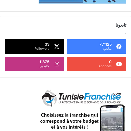
تابعونا
33
77٬125
متابعون
Followers
1٬875
0
Abonnés
متابعون