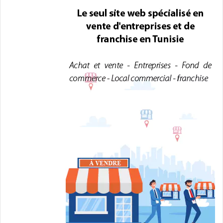
t
i
v
e
: