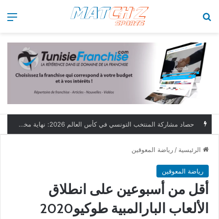
بحث عن
الق
كأس العالم 2026: تونس تبحث عن حفظ ماء الوجه أمام هولندا
الرئيسية
/
رياضة المعوقين
رياضة المعوقين
أقل من أسبوعين على انطلاق
الألعاب البارالمبية طوكيو2020