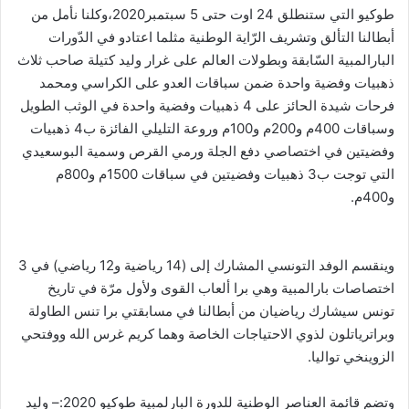
طوكيو التي ستنطلق 24 اوت حتى 5 سبتمبر2020،وكلنا نأمل من
أبطالنا التألق وتشريف الرّاية الوطنية مثلما اعتادو في الدّورات
البارالمبية السّابقة وبطولات العالم على غرار وليد كتيلة صاحب ثلاث
ذهبيات وفضية واحدة ضمن سباقات العدو على الكراسي ومحمد
فرحات شيدة الحائز على 4 ذهبيات وفضية واحدة في الوثب الطويل
وسباقات 400م و200م و100م وروعة التليلي الفائزة ب4 ذهبيات
وفضيتين في اختصاصي دفع الجلة ورمي القرص وسمية البوسعيدي
التي توجت ب3 ذهبيات وفضيتين في سباقات 1500م و800م
و400م.
وينقسم الوفد التونسي المشارك إلى (14 رياضية و12 رياضي) في 3
اختصاصات بارالمبية وهي برا ألعاب القوى ولأول مرّة في تاريخ
تونس سيشارك رياضيان من أبطالنا في مسابقتي برا تنس الطاولة
وبراترياتلون لذوي الاحتياجات الخاصة وهما كريم غرس الله ووفتحي
الزوينخي تواليا.
وتضم قائمة العناصر الوطنية للدورة البارلمبية طوكيو 2020:– وليد