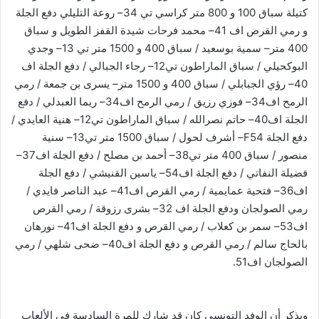
كتيلة سباق 100 و 800 متر كراسي تي 34– روعة التليلي دفع الجلة
و رمي القرص اف 41– محمد فرحات شيدة القفز الطويل و سباق
400 متر– سمية بوسعيد / سباق 400 و 1500 متر تي 13– وجدي
البوكحيلي / سباق الماراطون تي12– رجاء الجبالي / دفع الجلة اف
40– رؤي الجبابلي / سباق 400 و 1500 متر– يسرى بن جمعة / رمي
الرمح اف34– فوزي رزيق / رمي الرمح اف34– ريما العبدلي / دفع
الجلة اف40– حاتم نصرالله / سباق الماراطون تي12– هنية العايدي /
دفع الجلة F54– أشرف لحول / سباق 1500 متر تي13– سنية
منصور / سباق 400 متر تي38– أحمد بن مصلح / دفع الجلة اف37–
فضيلة النفاتي / دفع الجلة اف54– ياسين القنيشي / دفع الجلة
اف36– فتحية عمايمية / رمي القرص اف41– عبد الناصر فايدي /
رمي الصولجان ودفع الجلة اف 32– بشرى رزوقة / رمي القرص
اف53– سمر بن كعلاب / رمي القرص و دفع الجلة اف41– نورهان
بالحاج سالم / رمي القرص و دفع الجلة اف40– ضحى شلهي / رمي
الصولجان اف51.
ويذكر أن الوفد التونسي كان قد شارك للمرة السادسة في الألعاب