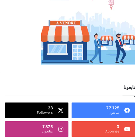
تابعونا
33
77٬125
متابعون
Followers
1٬875
0
Abonnés
متابعون