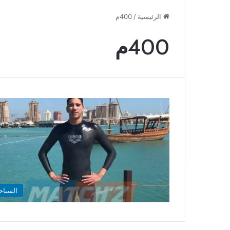
الرئيسية
/
400م
400م
السباح