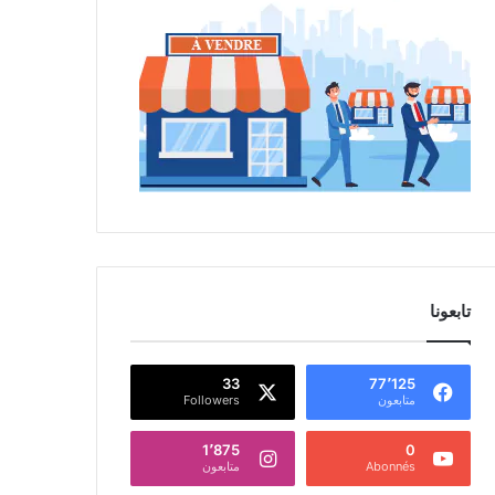
تابعونا
33
77٬125
متابعون
Followers
1٬875
0
Abonnés
متابعون