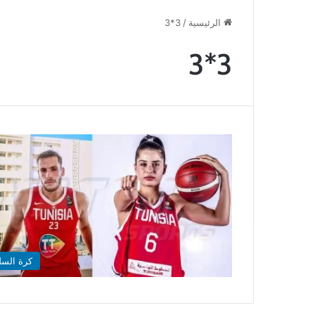
الرئيسية
/
3*3
3*3
كرة السل