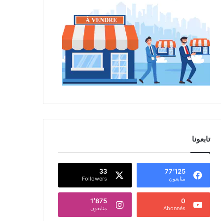
تابعونا
33
77٬125
متابعون
Followers
1٬875
0
Abonnés
متابعون