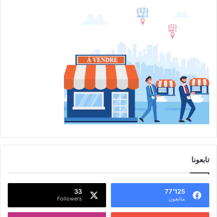
تابعونا
33
77٬125
متابعون
Followers