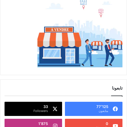
تابعونا
33
77٬125
متابعون
Followers
1٬875
0