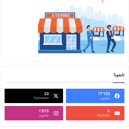
تابعونا
33
77٬125
متابعون
Followers
1٬875
0
Abonnés
متابعون