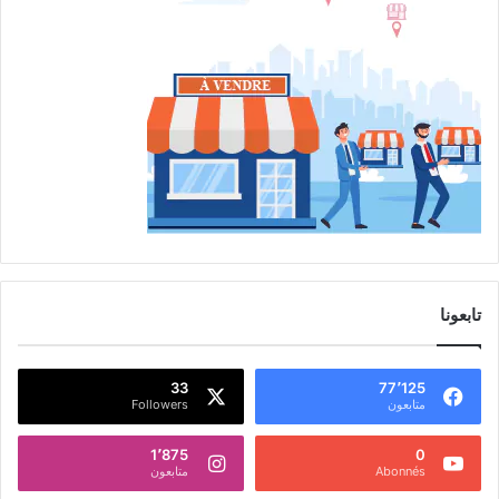
تابعونا
33
77٬125
متابعون
Followers
1٬875
0
Abonnés
متابعون