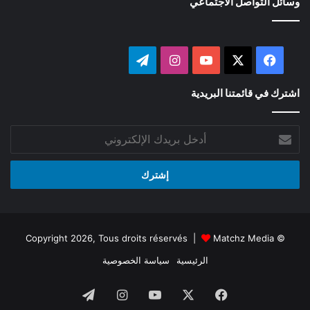
وسائل التواصل الاجتماعي
‫X
فيسبوك
‫YouTube
انستقرام
تيلقرام
اشترك في قائمتنا البريدية
أدخل
بريدك
الإلكتروني
Matchz Media
© Copyright 2026, Tous droits réservés |
الرئيسية
سياسة الخصوصية
فيسبوك
‫X
‫YouTube
انستقرام
تيلقرام