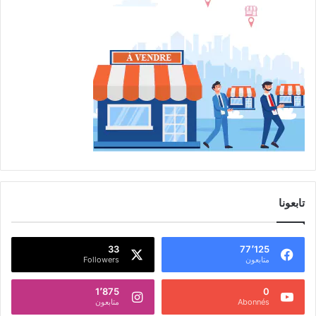
تابعونا
33
77٬125
متابعون
Followers
1٬875
0
Abonnés
متابعون