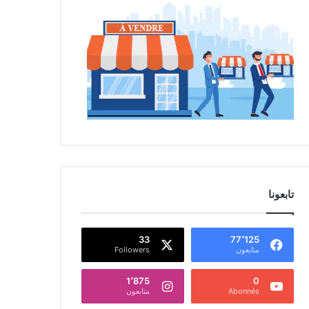
تابعونا
33
77٬125
متابعون
Followers
1٬875
0
Abonnés
متابعون