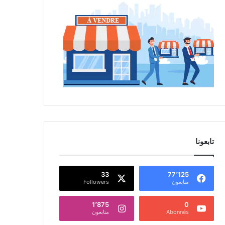
تابعونا
33
77٬125
متابعون
Followers
1٬875
0
Abonnés
متابعون