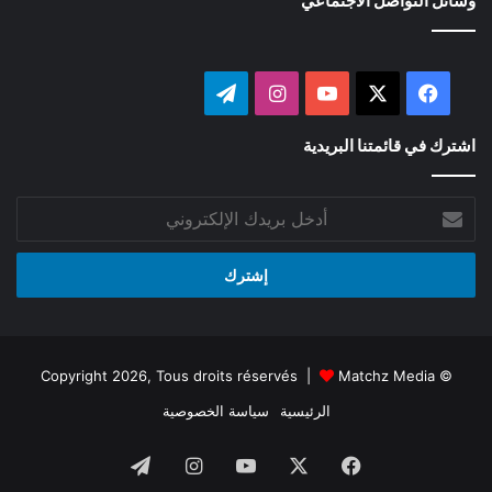
وسائل التواصل الاجتماعي
‫X
فيسبوك
‫YouTube
انستقرام
تيلقرام
اشترك في قائمتنا البريدية
أدخل
بريدك
الإلكتروني
Matchz Media
© Copyright 2026, Tous droits réservés |
الرئيسية
سياسة الخصوصية
فيسبوك
‫X
‫YouTube
انستقرام
تيلقرام