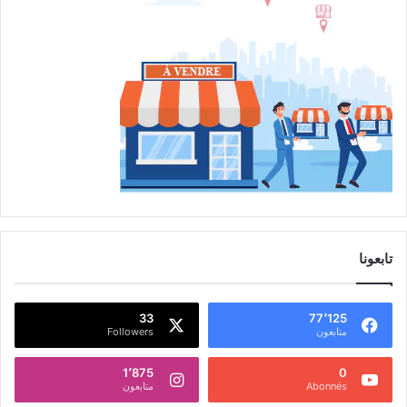
تابعونا
33
77٬125
متابعون
Followers
1٬875
0
Abonnés
متابعون