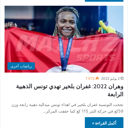
رياضات أخرى
2 يوليو 2022
1٬072
وهران 2022: غفران بلخير تهدي تونس الذهبية
الرابعة
نجحت التونسية غفران بلخير في اهداء تونس ميدالية ذهبية رابعة وزن
59كغ في حركة النتر 115 كغ كما حققت المركز…
أكمل القراءة »