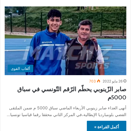
ألعاب القوى
26 مايو 2022
703
صابر الزّينوبي يحطّم الرّقم التّونسي في سباق
5000م
أنهى العداء صابر زينوبي الأربعاء الماضي سباق 5000 م ضمن الملتقى
الفضي بلومبارديا الإيطالية،في المركز الثاني محققا رقما قياسيا تونسيا…
أكمل القراءة »