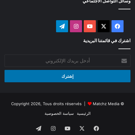
وسائل التواصل الاجتماعي
‫X
فيسبوك
‫YouTube
انستقرام
تيلقرام
اشترك في قائمتنا البريدية
أدخل
بريدك
الإلكتروني
Matchz Media
© Copyright 2026, Tous droits réservés |
الرئيسية
سياسة الخصوصية
فيسبوك
‫X
‫YouTube
انستقرام
تيلقرام