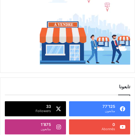
تابعونا
33
77٬125
متابعون
Followers
1٬875
0
Abonnés
متابعون