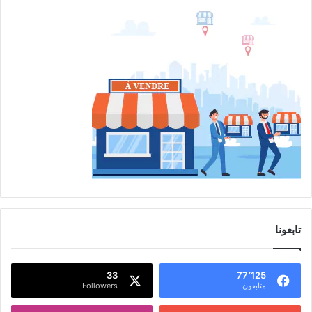
تابعونا
33
77٬125
متابعون
Followers