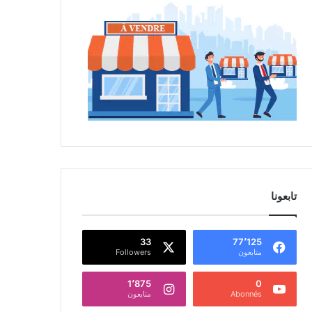
تابعونا
33
77٬125
متابعون
Followers
1٬875
0
Abonnés
متابعون