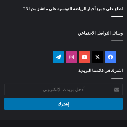
اطلع على جميع أخبار الرياضة التونسية على ماتشز مديا TN
وسائل التواصل الاجتماعي
‫X
فيسبوك
‫YouTube
انستقرام
تيلقرام
اشترك في قائمتنا البريدية
أدخل
بريدك
الإلكتروني