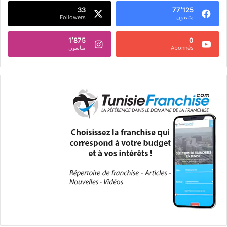
33
77٬125
متابعون
Followers
1٬875
0
Abonnés
متابعون