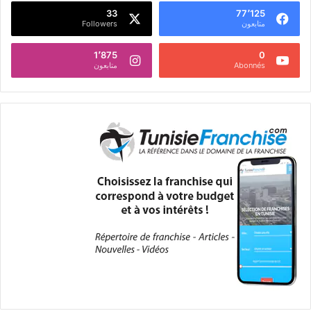
33
77٬125
متابعون
Followers
1٬875
0
Abonnés
متابعون