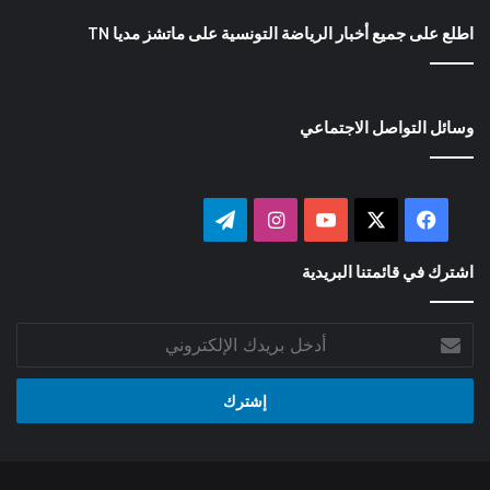
اطلع على جميع أخبار الرياضة التونسية على ماتشز مديا TN
وسائل التواصل الاجتماعي
‫X
فيسبوك
‫YouTube
انستقرام
تيلقرام
اشترك في قائمتنا البريدية
أدخل
بريدك
الإلكتروني