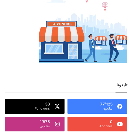
تابعونا
33
77٬125
متابعون
Followers
1٬875
0
Abonnés
متابعون