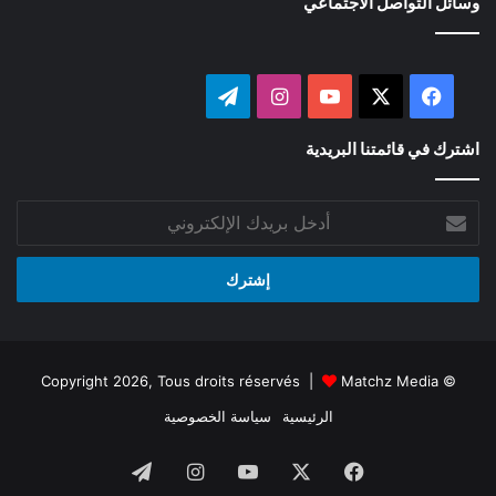
وسائل التواصل الاجتماعي
‫X
فيسبوك
‫YouTube
انستقرام
تيلقرام
اشترك في قائمتنا البريدية
أدخل
بريدك
الإلكتروني
Matchz Media
© Copyright 2026, Tous droits réservés |
الرئيسية
سياسة الخصوصية
فيسبوك
‫X
‫YouTube
انستقرام
تيلقرام