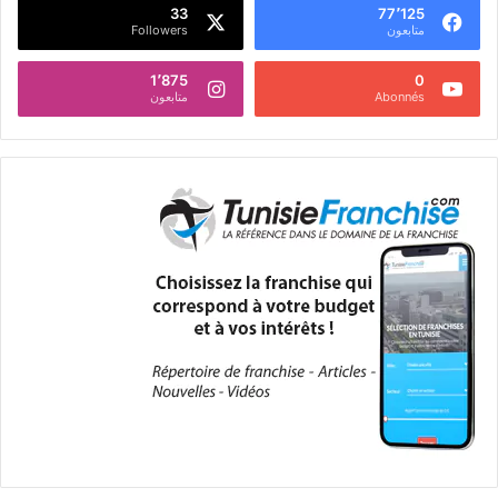
33
77٬125
متابعون
Followers
1٬875
0
Abonnés
متابعون