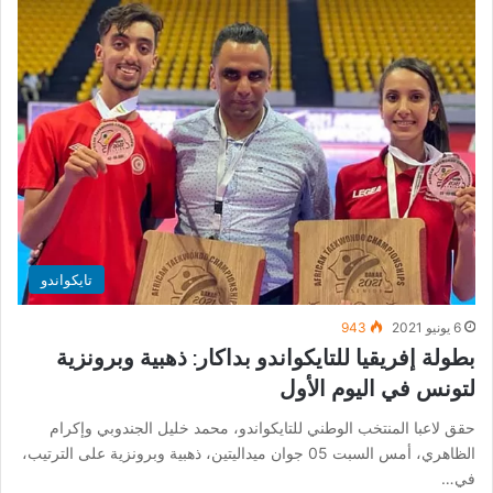
تايكواندو
6 يونيو 2021
943
بطولة إفريقيا للتايكواندو بداكار: ذهبية وبرونزية
لتونس في اليوم الأول
حقق لاعبا المنتخب الوطني للتايكواندو، محمد خليل الجندوبي وإكرام
الظاهري، أمس السبت 05 جوان ميداليتين، ذهبية وبرونزية على الترتيب،
في…