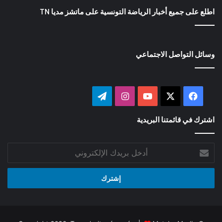
اطلع على جميع أخبار الرياضة التونسية على ماتشز مديا TN
وسائل التواصل الاجتماعي
‫X
فيسبوك
‫YouTube
انستقرام
تيلقرام
اشترك في قائمتنا البريدية
أدخل
بريدك
الإلكتروني