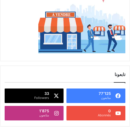
تابعونا
33
77٬125
متابعون
Followers
1٬875
0
Abonnés
متابعون