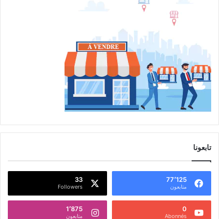
تابعونا
33
77٬125
متابعون
Followers
1٬875
0
Abonnés
متابعون