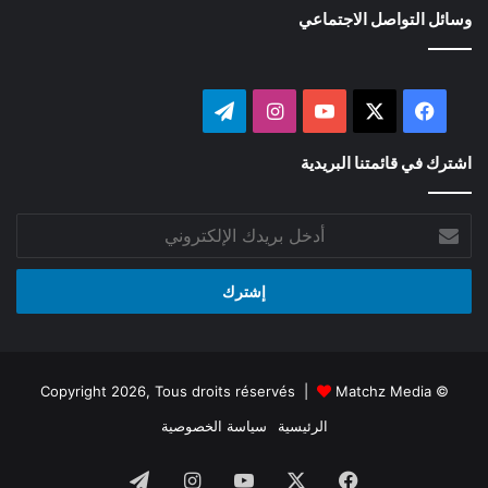
وسائل التواصل الاجتماعي
‫X
فيسبوك
‫YouTube
انستقرام
تيلقرام
اشترك في قائمتنا البريدية
أدخل
بريدك
الإلكتروني
Matchz Media
© Copyright 2026, Tous droits réservés |
الرئيسية
سياسة الخصوصية
فيسبوك
‫X
‫YouTube
انستقرام
تيلقرام