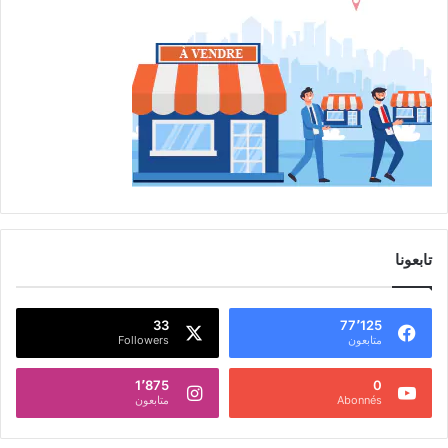
تابعونا
33
77٬125
متابعون
Followers
1٬875
0
Abonnés
متابعون