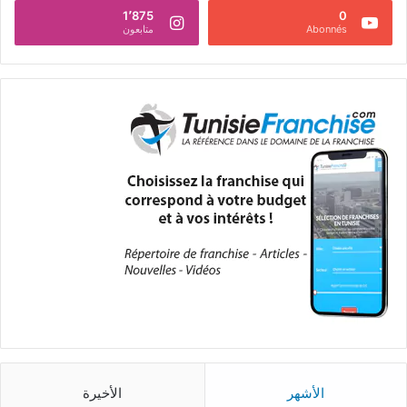
1٬875
0
Abonnés
متابعون
الأشهر
الأخيرة