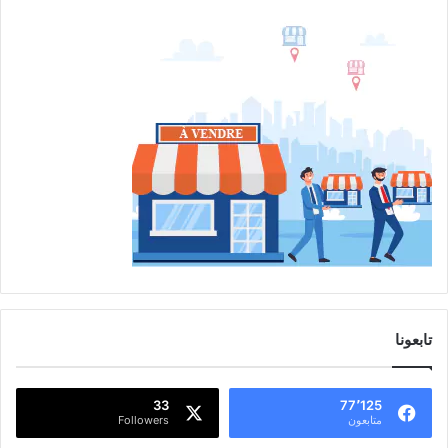
تابعونا
33
77٬125
متابعون
Followers