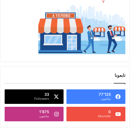
تابعونا
33
77٬125
متابعون
Followers
1٬875
0
Abonnés
متابعون