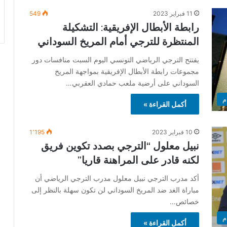
11 فبراير 2023
549
رابطة الأبطال الإفريقية: التشكيلة
المنتظرة للترجي أمام المريخ السوداني
يفتتح الترجي الرياضي التونسي اليوم السبت منافسات دور
مجموعات رابطة الأبطال الإفريقية بمواجهة المريخ
السوداني على أرضية ملعب حمادي العقربي…
م
أكمل القراءة »
10 فبراير 2023
1٬195
نبيل معلول “الترجي بصدد تكوين فريق
لكنه قادر على المراهنة قاريا”
أكد مدرب الترجي نبيل معلول مدرب الترجي الرياضي أن
مباراة الغد ضد المريخ السوداني لن تكون سهلة بالنظر إلى
خصائص…
م
أكمل القراءة »