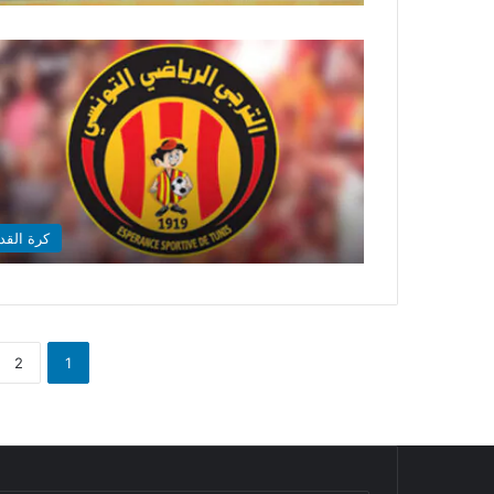
كرة القد
2
1