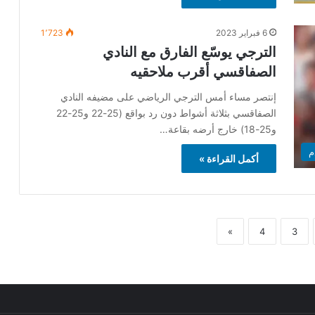
6 فبراير 2023
1٬723
الترجي يوسّع الفارق مع النادي
الصفاقسي أقرب ملاحقيه
إنتصر مساء أمس الترجي الرياضي على مضيفه النادي
الصفاقسي بثلاثة أشواط دون رد بواقع (25-22 و25-22
و25-18) خارج أرضه بقاعة…
م
أكمل القراءة »
»
4
3