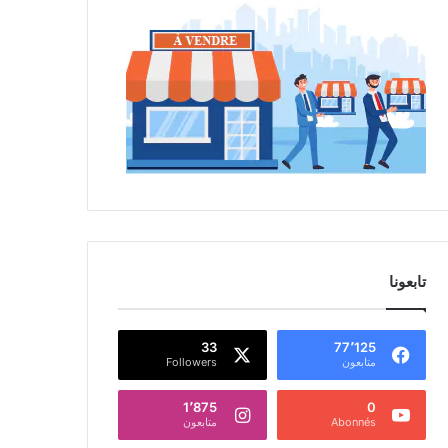
تابعونا
33
77٬125
متابعون
Followers
1٬875
0
Abonnés
متابعون