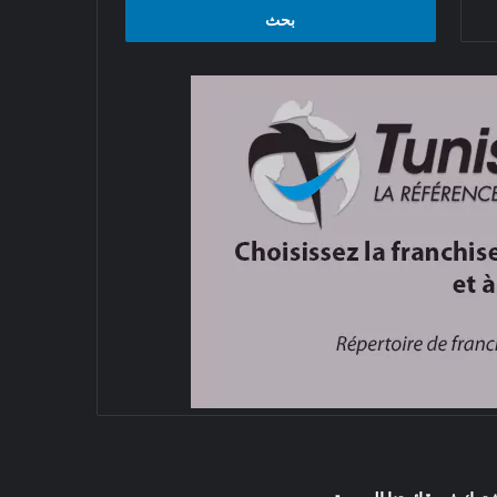
البحث
عن: