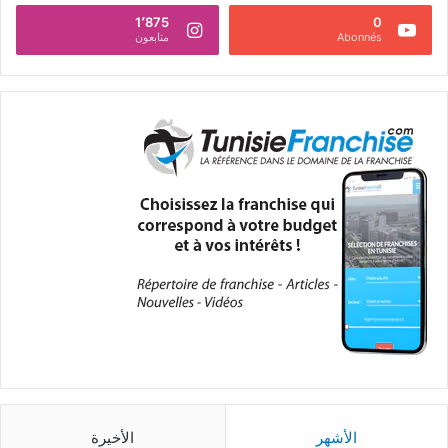
1٬875
0
Abonnés
متابعون
الأشهر
الأخيرة