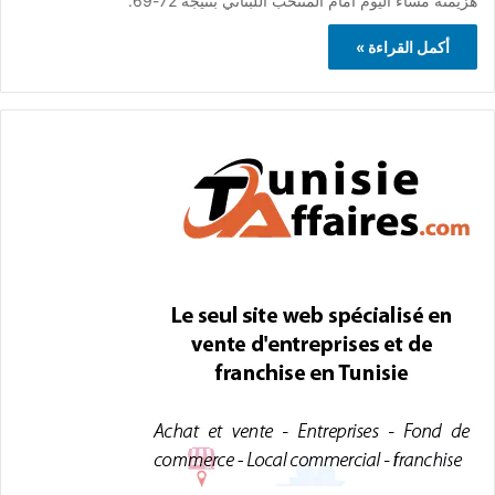
هزيمته مساء اليوم أمام المنتخب اللّبناني بنتيجة 72-69.
أكمل القراءة »