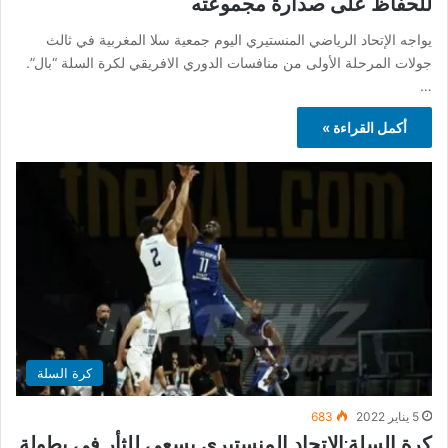
للحفاظ على صدارة مجموعته
يواجه الإتحاد الرياضي المنستيري اليوم جمعية سلا المغربية في ثالث
جولات المرحلة الأولى من منافسات الدوري الافريقي لكرة السلة “بال”.
…
أكمل القراءة »
كرة السلة
5 يناير 2022
683
كرة السلة:الإتحاد المنستيري يسعى للثأر في بطولة