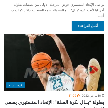
يواصل الإتّحاد المنستيري خوض المرحلة الأولى من تصفيات بطولة
أفريقيا لأندية كرة “بــال”، المقامة بالعاصمة السنغالية داكار كما يجب
أن…
أكمل القراءة »
كرة السلة
10 مارس 2022
1٬109
بطولة “بــال لكرة السلة” :الإتحاد المنستيري يسعى