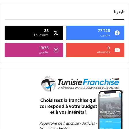
تابعونا
33
77٬125
متابعون
Followers
1٬875
0
Abonnés
متابعون