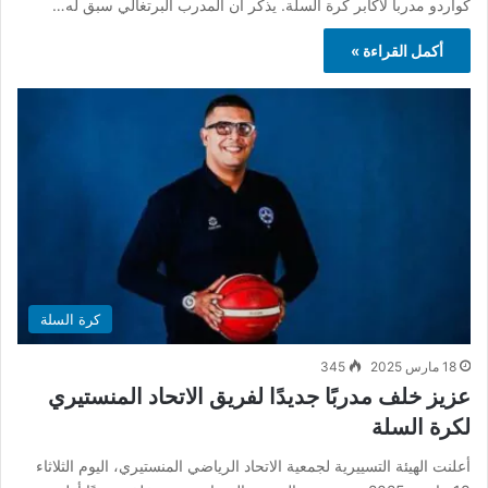
كواردو مدربا لاكابر كرة السلة. يذكر أن المدرب البرتغالي سبق له…
أكمل القراءة »
كرة السلة
18 مارس 2025
345
عزيز خلف مدربًا جديدًا لفريق الاتحاد المنستيري
لكرة السلة
أعلنت الهيئة التسييرية لجمعية الاتحاد الرياضي المنستيري، اليوم الثلاثاء