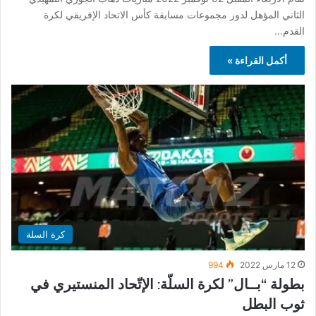
الثاني المؤهل لدور مجموعات مسابقة كأس الاتحاد الإفريقي لكرة
القدم…
أكمل القراءة »
كرة السلة
12 مارس 2022
994
بطولة “بــال” لكرة السلّة: الإتّحاد المنستيري في
ثوب البطل