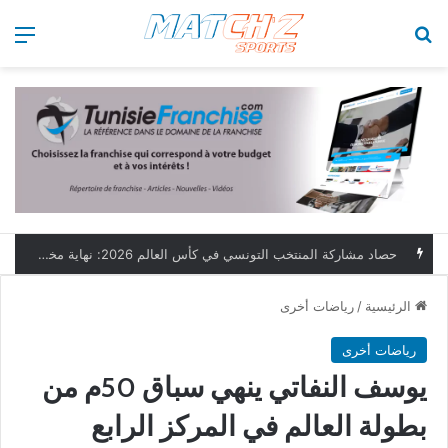
بحث عن
الق
حصاد مشاركة المنتخب التونسي في كأس العالم 2026: نهاية مخيبة وطموحات مؤجلة
الرئيسية
/
رياضات أخرى
رياضات أخرى
يوسف النفاتي ينهي سباق 50م من
بطولة العالم في المركز الرابع