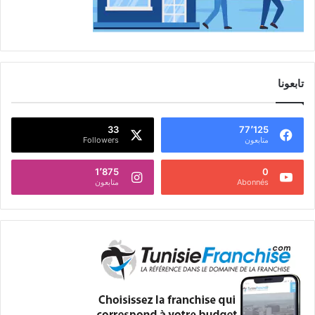
تابعونا
33
77٬125
متابعون
Followers
1٬875
0
Abonnés
متابعون