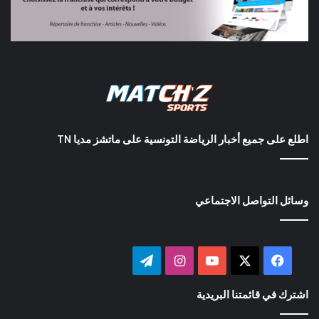
اطلع على جميع أخبار الرياضة التونسية على ماتشز مديا TN
وسائل التواصل الاجتماعي
‫X
فيسبوك
‫YouTube
انستقرام
تيلقرام
اشترك في قائمتنا البريدية