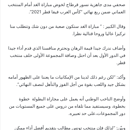
صحفي مدى جاهزية نسور قرطاج لخوض مباراة الغد أمام المنتخب
العماني ضمن ربع نهائي “كأس العرب فيفا قطر 2021”.
وقال الكبير : ” مباراة الغد ستكون صعبة من دون شك وتتطلب منا
تركيزا عاليا وروحا قتالية نظرا.
وأضاف ندرك جيدا قيمة الرهان ونحترم منافسنا الذي قدم أداء جيدا
في الدور الأول بعد أن احتل وصافة المجموعة الأولى خلف منتخب
قطر.
وأكد: “لكن رغم ذلك لدينا من الإمكانيات ما يعننا على الظهور أمامه
بشكل جيد واللعب بقوة من أجل الفوز والتأهل لنصف النهائي”.
وأوضح الناخب الوطني أنه يعمل على مجاراة البطولة خطوة
بخطوة، وسيستفيد مما تلقاه من دروس على جميع المستويات من
دور المجموعات،على حد تعبيره.
وبيّن: “لذلك فإن منتخب تونس مطالب بتقديم أفضل أداء ممكن