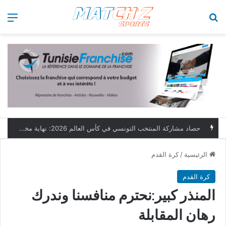
بحث عن
الق
حصاد مشاركة المنتخب التونسي في كأس العالم 2026: نهاية مخيبة وطموحات مؤجلة
الرئيسية
/
كرة القدم
كرة القدم
المنذر كبير:نحترم منافسنا وندرك
رهان المقابلة