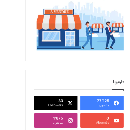
تابعونا
33
77٬125
متابعون
Followers
1٬875
0
Abonnés
متابعون