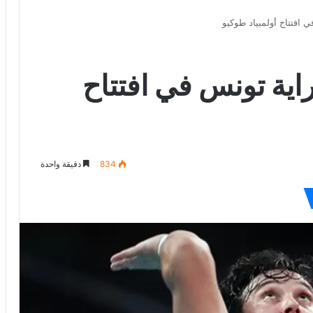
افتتاح أولمبياد طوكيو
اية تونس في افتتاح
834
دقيقة واحدة