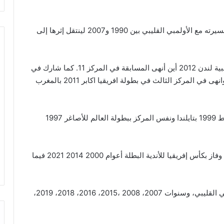
ولد مهدي بن الشيخ في 13 ماي 1979 في قليبية، بدأ مسيرته مع الأولمبي القليبي بين 1990 و2007 لينتقل إثرها إلى
شارك مع المنتخب الوطني التونسي في الألعاب الأولمبية لندن 2012 أين أنهى المسابقة في المركز 11. كما شارك في
بطولة العالم للكرة الطائرة مرتين سنة 2016 و2017. وانهى في المركز الثالث في بطولة افريقيا اكابر 2011 بالمغرب
وحقق بالشيخ المرتبة التاسعة في بطولة العالم للأواسط 1999 بتايلندا ونفس المركز ببطولة العالم للأصاغر 1997
مع الترجي شارك اللاعب في كأس العالم للأندية 2014 وفاز بكأس إفريقيا للأندية البطلة أعوام 2000 2014 2021 فيما
وفاز بالشيخ ب9 بطولات تونس: سنة 2003 مع الأولمبي القليبي، وسنوات 2007، 2008 ،2015، 2016، 2018، 2019،