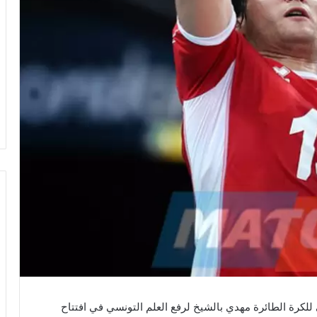
للكرة الطائرة مهدي بالشيخ لرفع العلم التونسي في افتتاح