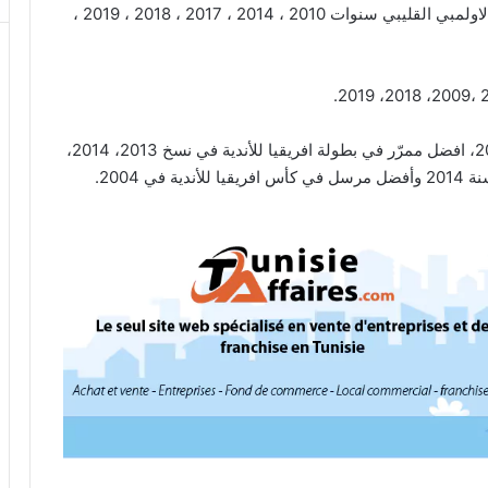
إلى جانب تتويجه 8 مرات بكأس تونس سنة 2004 مع الاولمبي القليبي سنوات 2010 ، 2014 ، 2017 ، 2018 ، 2019 ،
الانجازات الفردية: افضل ممرّر في البطولة العربية 2012، افضل ممرّر في بطولة افريقيا للأندية في نسخ 2013، 2014،