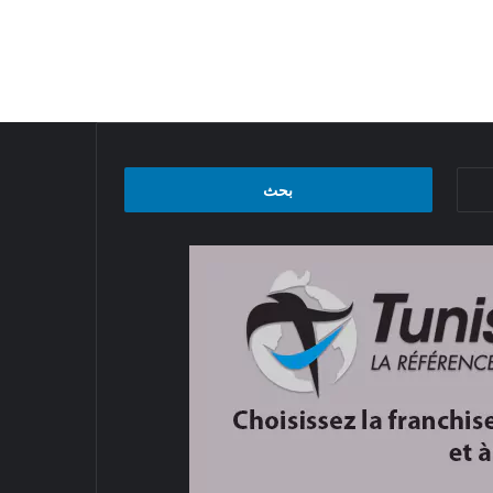
البحث
عن: