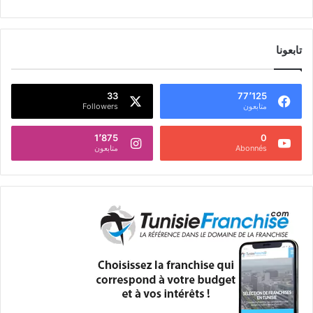
تابعونا
33
77٬125
متابعون
Followers
1٬875
0
Abonnés
متابعون