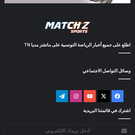
اطلع على جميع أخبار الرياضة التونسية على ماتشز مديا TN
وسائل التواصل الاجتماعي
‫X
فيسبوك
‫YouTube
انستقرام
تيلقرام
اشترك في قائمتنا البريدية
أدخل
بريدك