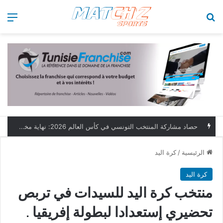
بحث عن
الق
حصاد مشاركة المنتخب التونسي في كأس العالم 2026: نهاية مخيبة وطموحات مؤجلة
الرئيسية
/
كرة اليد
كرة اليد
منتخب كرة اليد للسيدات في تربص
تحضيري إستعدادا لبطولة إفريقيا .