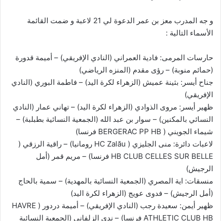
و جه المدرب معز بن عمر الدعوة لي 21 لاعبة و ضمت القائمة
الأسماء التالية :
حارسات المرمى: فادية العمراني (النادي الإفريقي) – أميمة قدورة
(حمائم منوبة) – رؤى مقدم (المنزه الرياضي)
جناح أيسر: بثينة عميش (الزهراء لكرة اليد) – فاطمة البوري (النادي
الإفريقي)
ظهير أيسر: مروى الذوادي (الزهراء لكرة اليد) – تهاني عمار (النادي
النسائي بالمكنين) – سوار بن عبد الله (الجمعية النسائية بطبلبة) –
شيماء الجويني ( BERGERAC PP HB فرنسا)
لاعبات دائرة: منى الجليزي ( HC Zalău رومانيا) – راقية الرزقي (
HB CLUB CELLES SUR BELLE فرنسا) – مريم قمر (أمل
الرجيش)
منسقات: اية المصري (الجمعية النسائية بالمهدية) – سمية بالحاج
(أمل الرجيش) – فدوى عويج (الزهراء لكرة اليد)
ظهير أيمن: سعيدة رجب (النادي الإفريقي) – أميمة دردور ( HAVRE
ATHLETIC CLUB HB فرنسا) – ندى الزلفاني (الجمعية النسائية