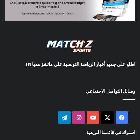
اطلع على جميع أخبار الرياضة التونسية على ماتشز مديا TN
وسائل التواصل الاجتماعي
‫X
فيسبوك
‫YouTube
انستقرام
تيلقرام
اشترك في قائمتنا البريدية