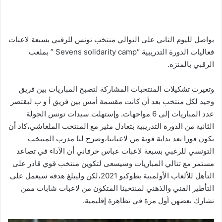
يواصل لليوم الثاني على التوالي منتخب تونس للرقبي بسبعة لاعبات
فعاليات الدورة التدريبية “Sevens solidarity camp ” بملعب
الرقبي بالمنزه.
وتغيرت تشكيلات المنتخبات المشاركة لتصبح المباريات بين فريق
وحيد لكل منتخب بعد أن كانت مقسمة أمس بين فريق أ و ب ليقتصر
عدد المباريات إلى 6 مواجهات. وإستهلت سيدات تونس الجولة
الثانية من الدورة التدريبية بتعادل مثير مع المنتخب الملغاشي،كاد أن
يكون فوزا بعد بداية قوية من لاعباتنا،وصرح لنا مدرب المنتخب
التونسي للرغبي بسبعة لاعبات عباس خرفاني أن الآداء في تصاعد
مستمر مع تتالي المباريات وسيسعى لتكوين منتخب قوي قادر على
التأهل للألعاب الأولمبية بطوكيو 2021،لكن وليبلغ هدفه سيعمل على
التأطير الفني والذهني لمنتخبنا المتكون من لاعبات شابات ممن
تشارك بعضهن أول مرة في تظاهرة إقليمية.