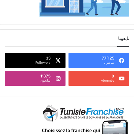
تابعونا
33
77٬125
متابعون
Followers
1٬875
0
Abonnés
متابعون