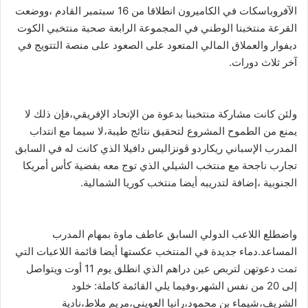
الآفروباسكات في الكاميرون انطلاقا من 16 سبتمبر القادم ،ووضعت
القرعة منتخبنا الوطني في المجموعة الرابعة صحبة منتخبي الكوت
ديفوار والعملاق المالي المتعود على الصعود على منصة التتويج في
آخر ثلاث دورات.
ولئن كانت مشاركة منتخبنا بدعوة من الإتحاد الإفريقي،فإن ذلك لا
يمنع من الطموح المشروع لتحقيق نتائج طيبة،لا سيما مع انتداب
المدرب الإسباني ريكاردو ڨونزاليس دافيلا الذي كانت له في السابق
تجارب ناجحة مع منتخب الشيلي الذي توج معه بفضية كأس أمريكا
الجنوبية ،إضافة لتدريبه أيضا منتخب كوريا الشمالية.
واضطلع اللاعب الدولي السابق عاطف ماوة بمهام المدرب
المساعد.دماء جديدة في المنتخب عكستها أيضا قائمة اللاعبات التي
تمت دعوتهن لتربص عين دراهم الذي انطلق يوم 11 أوت ويتواصل
إلى 20 من نفس الشهر،وفيما يلي القائمة كاملة: خلود
الشريف،شيماء بن محمود،رانيا العويني،مريم ملاط،نادية