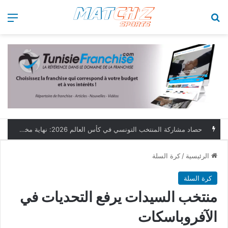
بحث عن
الق
حصاد مشاركة المنتخب التونسي في كأس العالم 2026: نهاية مخيبة وطموحات مؤجلة
الرئيسية
/
كرة السلة
كرة السلة
منتخب السيدات يرفع التحديات في
الآفروباسكات