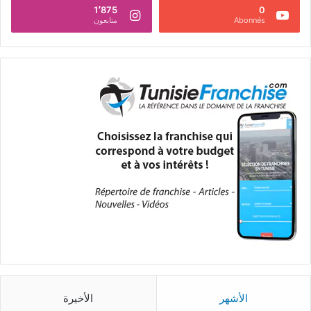
1٬875
0
Abonnés
متابعون
الأشهر
الأخيرة