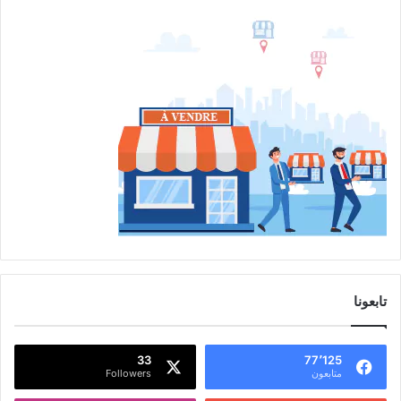
تابعونا
33
77٬125
متابعون
Followers