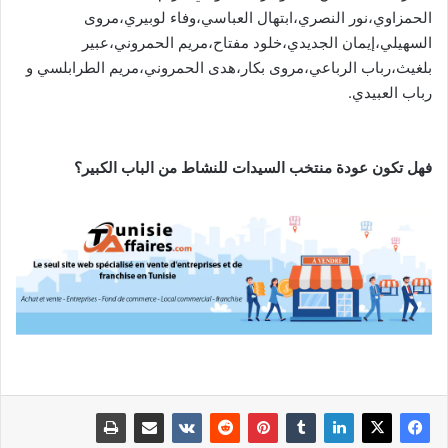
الحمزاوي،نور النصري،ابتهال العباسي،وفاء لوبيري،مروى
السهيلي،إيمان الجديدي،خلود مفتاح،مريم الحمروني،عبير
بلغيث،رباب الرباعي،مروى بكار،هدى الحمروني،مريم الطرابلسي و
رباب العبيدي.
فهل تكون عودة منتخب السيدات للنشاط من الباب الكبير؟