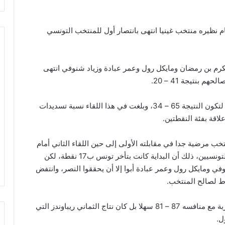
ي ملعب كيغالي أمام نظيره منتخب غينيا انتهى بانتصار أول للمنتخب التونسي
رم بن رمضان ومايكل رول وعمر عبادة وزياد شنوفي انتهى
وتواصل التسجيل خلال الربع الثالث من المباراة الأولى لتكون النتيجة 65 – 34، وبلغت في هذا اللقاء نسبة تسديدات
ب مرضية جدا في مقابلته الأولى إلى حين اللقاء الثاني أمام
الفراعنة والذي حاز القسم الأكبر من الحماس وخوف التونسيين، ذلك أن البداية كانت بتأخر تونس ب17 نقطة، لكن
 ومايكل رول وعمر عبادة أبوا إلا أن يحققوا النصر، وانتفض
ولم يكن اختتام المنتخب المباراة بنتيجة لصالحه ومتقاربة مع منافسه 87 – 81 سهلا بل كان نتاج الثماني ريباوندز التي