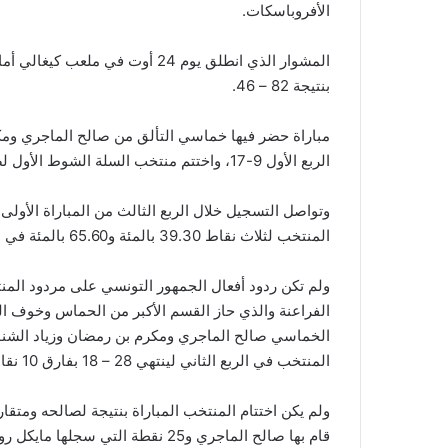
الأفروباسكات.
المشوار الذي انطلق يوم 24 أوت ف
بنتيجة 82 – 46.
مباراة حضر فيها خماسي التألق من صالح الماجري ومك
الربع الأول 9-17، واختتم منتخب السلة الشوط الأول لصالحهم بنتيجة 41 – 20.
المنتخب لثلاث نقاط 39.30 بالمئة و65.60 بالمئة في علاقة بفئة النقطتين.
ولم تكن ردود أفعال الجمهور التونسي على مردود المنتخ
الخماسي صالح الماجري ومكرم بن رمضان وزياد الشنوفي
المنتخب في الربع الثاني لينتهي 28 – 18 بفارق 10 نقاط لصالح المنتخب.
قام بها صالح الماجري و25 نقطة التي سجلها مايكل رول.