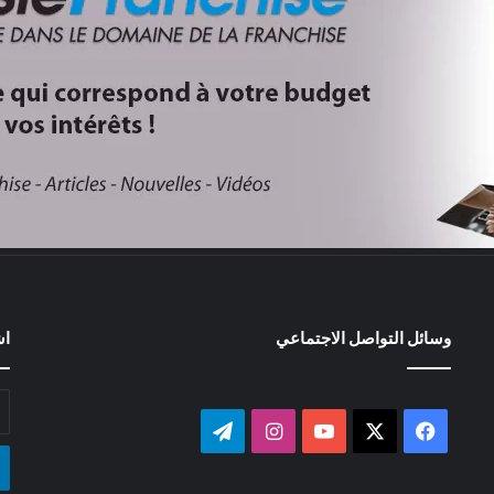
وسائل التواصل الاجتماعي
اش
أد
بر
‫X
فيسبوك
‫YouTube
انستقرام
تيلقرام
ال