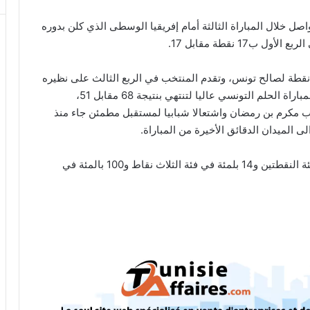
 خلال المباراة الثالثة أمام إفريقيا الوسطى الذي كلن بدوره
17 نقطة مقابل 17.
ستمر حماس المباراة لينتهي الربع الثاني ب19 – 13 نقطة لصالح تونس، وتقدم المنتخب في الربع الثالث على نظيره
بسبع نقاط لتكون نتيجة الربع الثالث 14 – 7، وحملت المباراة الحلم التونسي عاليا لتنتهي بنتيجة 68 مقابل 51،
عب مكرم بن رمضان واشتعالا شبابيا لمستقبل مطمئن جاء منذ
 الميدان الدقائق الأخيرة من المباراة.
وحققت تونس خلال هذه المباراة نسبة 60 بالمئة في فئة النقطتين و14 بلمئة في فئة الثلاث نقاط و100 بالمئة في