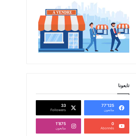
تابعونا
33
77٬125
متابعون
Followers
1٬875
0
Abonnés
متابعون