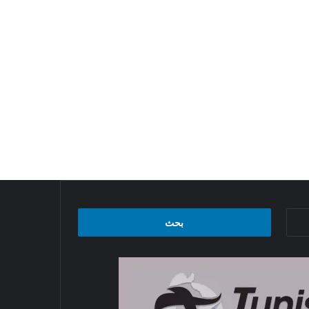
البحث
عن: