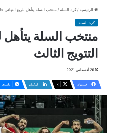
الرئيسية
/
كرة السلة
/
منتخب السلة يتأهل للربع النهائي حام
كرة السلة
منتخب السلة يتأهل لل
التتويج الثالث
29 أغسطس 2021
فيسبوك
‫X
لينكدإن
ماسنجر