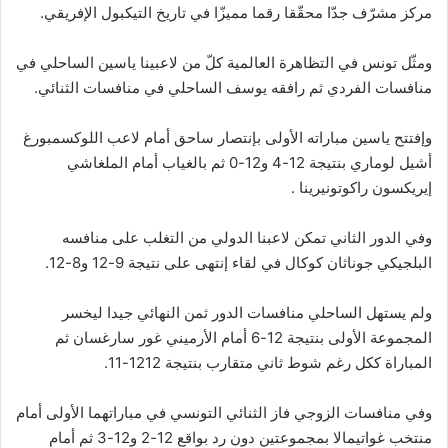
مركز مشرّف جدّا محقّقا رقما مميزّا في تاريخ التيكبول الإفريقي.
ومثّل تونس في التظاهرة العالمية كلّ من لاعبينا ياسين الساحلي في
منافسات الفردي ثم رافقه يوسف الساحلي في منافسات الثنائي.
وإفتتح ياسين مباراته الأولى بإنتصار ساحق أمام لاعب اللوكسمبورغ
أشيل لوماري بنتيجة 12-4 و12-0 ثم بالغياب أمام الملغاشي
إيريكسون راكوتونيرينا .
وفي الدور الثاني تمكن لاعبنا الدولي من التغلب على منافسه
البلجيكي جوناثان كوكال في لقاء إنتهى على نتيجة 9-12 و8-12.
ولم يستهل الساحلي منافسات الدور ثمن النهائي جيدا ليخسر
المجموعة الأولى بنتيجة 12-6 أمام الأرميني غور سارغسان ثم
المباراة ككل رغم شوط ثاني متقارب بنتيجة 1212-11.
وفي منافسات الزوجي فاز الثنائي التونسي في مباراتهما الأولى أمام
منتخب غواتيمالا بمجموعتين دون رد بواقع 12-2 و12-3 ثم أمام