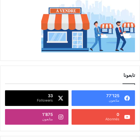
تابعونا
33
77٬125
متابعون
Followers
1٬875
0
Abonnés
متابعون