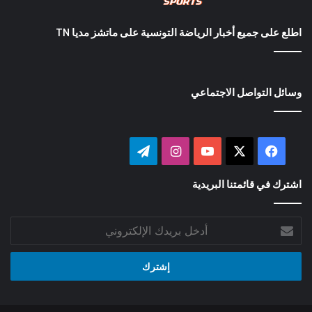
اطلع على جميع أخبار الرياضة التونسية على ماتشز مديا TN
وسائل التواصل الاجتماعي
‫X
فيسبوك
‫YouTube
انستقرام
تيلقرام
اشترك في قائمتنا البريدية
أدخل
بريدك
الإلكتروني