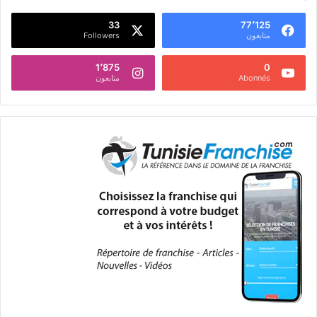
33
77٬125
متابعون
Followers
1٬875
0
Abonnés
متابعون