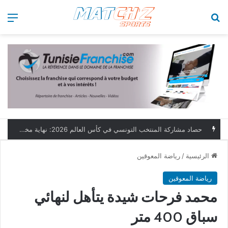
بحث عن
الق
حصاد مشاركة المنتخب التونسي في كأس العالم 2026: نهاية مخيبة وطموحات مؤجلة
الرئيسية
/
رياضة المعوقين
رياضة المعوقين
محمد فرحات شيدة يتأهل لنهائي
سباق 400 متر