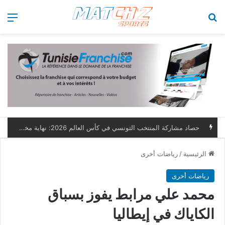
بحث عن
الق
حصاد مشاركة المنتخب التونسي في كأس العالم 2026: نهاية مخيبة وطموحات مؤجلة
الرئيسية
/
رياضات أخرى
رياضات أخرى
محمد علي مرابط يفوز بسباق
الكاياك في إيطاليا