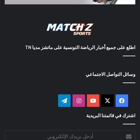
اطلع على جميع أخبار الرياضة التونسية على ماتشز مديا TN
وسائل التواصل الاجتماعي
‫X
فيسبوك
‫YouTube
انستقرام
تيلقرام
اشترك في قائمتنا البريدية
أدخل
بريدك