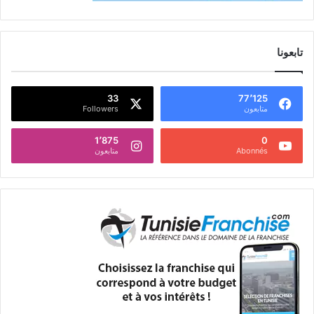
تابعونا
33
77٬125
متابعون
Followers
1٬875
0
Abonnés
متابعون